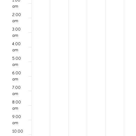
e
1:00
e
o
u
e
h
r
e
e
e
e
e
e
am
a
v
v
v
v
v
w
n
e
d
u
i
k
k
2:00
e
e
e
e
e
v
am
s
d
n
s
n
n
n
r
n
d
n
o
t
t
t
t
t
3:00
N
a
d
e
s
a
i
s
s
s
s
s
am
f
o
o
o
o
o
a
y
a
s
d
y
4:00
n
n
n
n
n
g
am
E
v
,
y
d
a
,
t
t
t
t
t
h
h
h
h
h
5:00
a
i
M
,
a
y
M
v
i
i
i
i
i
am
s
s
s
s
s
g
t
a
M
y
,
a
6:00
d
d
d
d
d
e
am
a
y
a
,
M
y
a
a
a
a
a
i
7:00
y
y
y
y
y
n
t
2
y
M
a
2
am
.
.
.
.
.
o
i
5
2
a
y
9
t
8:00
am
n
o
,
6
y
2
,
s
9:00
n
2
,
2
8
2
am
10:00
0
2
7
,
0